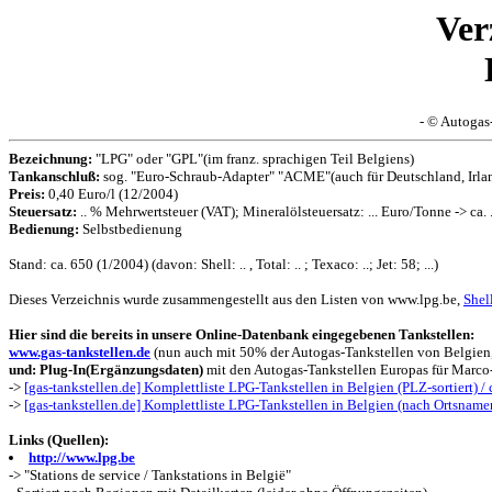
Ver
- © Autogas
Bezeichnung:
"LPG" oder "GPL"(im franz. sprachigen Teil Belgiens)
Tankanschluß:
sog. "Euro-Schraub-Adapter" "ACME"(auch für Deutschland, Irlan
Preis:
0,40 Euro/l (12/2004)
Steuersatz:
.. % Mehrwertsteuer (VAT); Mineralölsteuersatz: ... Euro/Tonne -> ca. 
Bedienung:
Selbstbedienung
Stand: ca. 650 (1/2004) (davon: Shell: .. , Total: .. ; Texaco: ..; Jet: 58; ...)
Dieses Verzeichnis wurde zusammengestellt aus den Listen von www.lpg.be,
Shel
Hier sind die bereits in unsere Online-Datenbank eingegebenen Tankstellen:
www.gas-tankstellen.de
(nun auch mit 50% der Autogas-Tankstellen von Belgien,
und: Plug-In(Ergänzungsdaten)
mit den Autogas-Tankstellen Europas für Marco-
->
[gas-tankstellen.de] Komplettliste LPG-Tankstellen in Belgien (PLZ-sortiert) / 
->
[gas-tankstellen.de] Komplettliste LPG-Tankstellen in Belgien (nach Ortsnamen 
Links (Quellen):
http://www.lpg.be
-> "Stations de service / Tankstations in België"