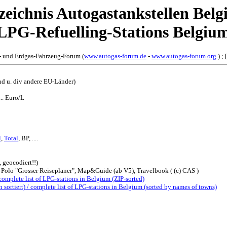
zeichnis Autogastankstellen Belgi
LPG-Refuelling-Stations Belgiu
- und Erdgas-Fahrzeug-Forum (
www.autogas-forum.de
-
www.autogas-forum.org
) ; 
d u. div andere EU-Länder)
... Euro/L
l
,
Total
, BP, ....
 geocodiert!!)
Polo "Grosser Reiseplaner", Map&Guide (ab V5), Travelbook ( (c) CAS )
complete list of LPG-stations in Belgium (ZIP-sorted)
sortiert) / complete list of LPG-stations in Belgium (sorted by names of towns)