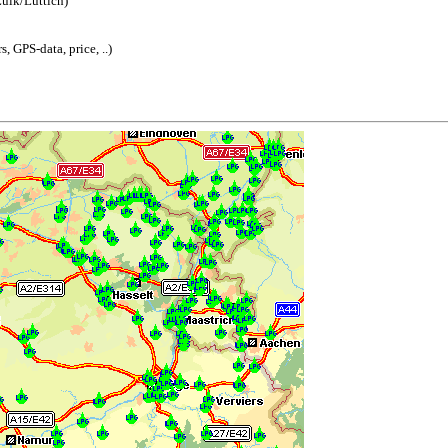
Luik/Lüttich)
 GPS-data, price, ..)