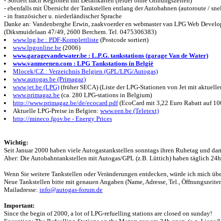
- Sortiert nach Regionen mit Detailkarten (leider ohne Öffnungszeiten)
- ebenfalls mit Übersicht der Tankstellen entlang der Autobahnen (autoroute / sn
- in französicher u. niederländischer Sprache
Danke an: Vandenberghe Erwin, zaakvoerder en webmaster van LPG Web Devel
(Diksmuidelaan 47/49, 2600 Berchem. Tel. 0475306383)
www.lpg.be : PDF-Komplettliste
(Postcode sortiert)
www.lpgonline.be
(2006)
www.garagevandewater.be : L.P.G. tankstations (garage Van de Water)
www.vanmeenen.com : LPG Tankstations in België
Mlocek/CZ : Verzeichnis Belgien (GPL/LPG/Autogas)
www.autogas.be (Primagaz)
www.jet.be (LPG)
(früher SECA) (Liste der LPG-Stationen von Jet mit aktuelle
www.primagaz.be
(ca. 280 LPG-stations in Belgium)
http://www.primagaz.be/de/ecocard.pdf
(EcoCard mit 3,22 Euro Rabatt auf 100
Aktuelle LPG-Preise in Belgien:
www.een.be (Teletext)
http://mineco.fgov.be - Energy Prices
Wichtig:
Seit Januar 2000 haben viele Autogastankstellen sonntags ihren Ruhetag und dam
Aber: Die Autobahntankstellen mit Autogas/GPL (z.B. Lüttich) haben täglich 24h
Wenn Sie weitere Tankstellen oder Veränderungen entdecken, würde ich mich übe
Neue Tankstellen bitte mit genauen Angaben (Name, Adresse, Tel., Öffnungszeiten
Mailadresse:
info@autogas-forum.de
Important:
Since the begin of 2000, a lot of LPG-refuelling stations are closed on sunday!