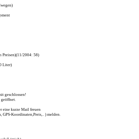
elwegen)
opment
n Preisen)(11/2004: 58)
 Liter)
it geschlossen!
 geöffnet.
r eine kurze Mail freuen
, GPS-Koordinaten,Preis,.. ) melden.