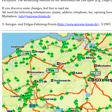
Exception: The Refuelling-Stations on the Motorways are 24h open. (e.g. Liege/
If you discover some changes, feel free to mail me.
We need the following informations: (name, address, telephone, fax, opening hours,
Mailadress:
info@autogas-forum.de
© Autogas- und Erdgas-Fahrzeug-Forum (
http://www.autogas-forum.de
) ; 5/2005