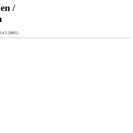
en /
m
[14.5.2005] -