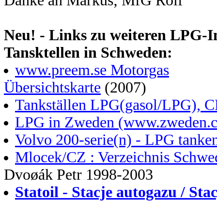
Danke an Markus; MfG Rolf
Neu! - Links zu weiteren LPG-I
Tansktellen in Schweden:
www.preem.se Motorgas
Übersichtskarte
(2007)
Tankställen LPG(gasol/LPG), 
LPG in Zweden (www.zweden.
Volvo 200-serie(n) - LPG tank
Mlocek/CZ : Verzeichnis Schw
Dvoøák Petr 1998-2003
Statoil - Stacje autogazu / St