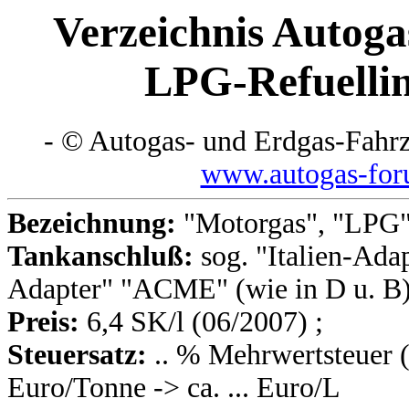
Verzeichnis Autoga
LPG-Refuellin
- © Autogas- und Erdgas-Fahr
www.autogas-for
Bezeichnung:
"Motorgas", "LPG"
Tankanschluß:
sog. "Italien-Ada
Adapter" "ACME" (wie in D u. B
Preis:
6,4 SK/l (06/2007) ;
Steuersatz:
.. % Mehrwertsteuer (
Euro/Tonne -> ca. ... Euro/L