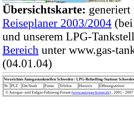
Übersichtskarte:
generiert
Reiseplaner 2003/2004
(bei
und unserem LPG-Tankstell
Bereich
unter www.gas-tank
(04.01.04)
Verzeichnis Autogastankstellen Schweden / LPG-Refuelling-Stations Schwede
Nr
PLZ
Ort/Stadt
Firma
Telefon
Hinweis
Öffnungszeiten
© Autogas- und Erdgas-Fahrzeug-Forum (
www.autogas-forum.de
) ; 2001 - 2007