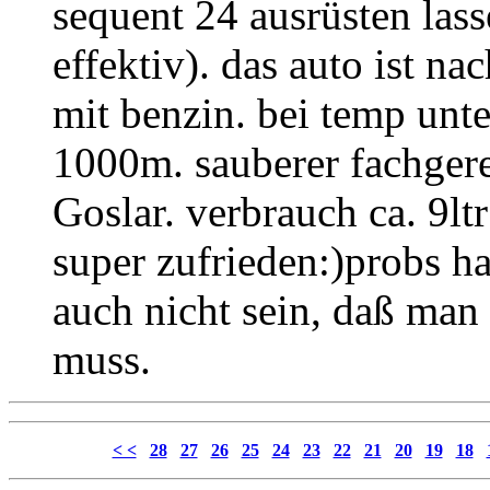
sequent 24 ausrüsten lass
effektiv). das auto ist n
mit benzin. bei temp unte
1000m. sauberer fachgere
Goslar. verbrauch ca. 9lt
super zufrieden:)probs ha
auch nicht sein, daß man
muss.
< <
28
27
26
25
24
23
22
21
20
19
18