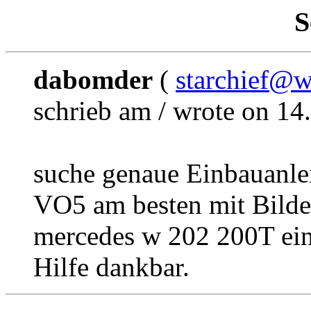
S
dabomder
(
starchief@w
schrieb am / wrote on 14
suche genaue Einbauanle
VO5 am besten mit Bilder
mercedes w 202 200T ein
Hilfe dankbar.